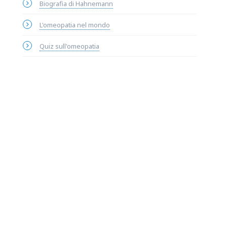
Biografia di Hahnemann
L'omeopatia nel mondo
Quiz sull'omeopatia
Studio medico
Dr. Gili Maria Luisa
331 5210 934 (whatsapp)
dott_mluisa.gili@omeopatiadinamica.it
Il Diario interattivo è un ponte per la cura