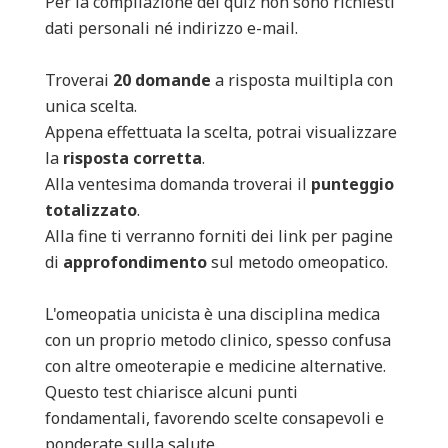
Per la compilazione del quiz non sono richiesti
dati personali né indirizzo e-mail.
Troverai
20 domande
a risposta muiltipla con
unica scelta.
Appena effettuata la scelta, potrai visualizzare
la
risposta corretta
.
Alla ventesima domanda troverai il
punteggio
totalizzato
.
Alla fine ti verranno forniti dei link per pagine
di
approfondimento
sul metodo omeopatico.
L'omeopatia unicista è una disciplina medica
con un proprio metodo clinico, spesso confusa
con altre omeoterapie e medicine alternative.
Questo test chiarisce alcuni punti
fondamentali, favorendo scelte consapevoli e
ponderate sulla salute.