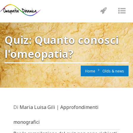
Toggle
Tog
navigatio
nav
Quiz: Quanto conosci
l'omeopatia?
Home
Olds & news
Di
Maria Luisa Gili
|
Approfondimenti
monografici