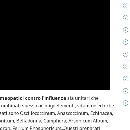
meopatici contro l'influenza
sia unitari che
i combinati spesso ad oligoelementi, vitamine ed erbe
izzati sono Oscillococcinum, Anascoccinum, Echinacea,
onitum, Belladonna, Camphora, Arsenicum Album,
dron, Ferrum Phosphoricum...Questi preparati