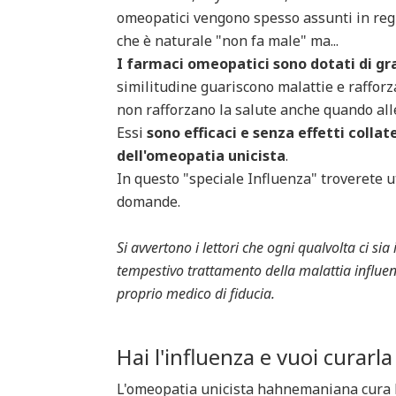
omeopatici vengono spesso assunti in regi
che è naturale "non fa male" ma...
I farmaci omeopatici sono dotati di g
similitudine guariscono malattie e raffor
non rafforzano la salute anche quando alle
Essi
sono efficaci e senza effetti collate
dell'omeopatia unicista
.
In questo "speciale Influenza" troverete ut
domande.
Si avvertono i lettori che ogni qualvolta ci si
tempestivo trattamento della malattia influenz
proprio medico di fiducia.
Hai l'influenza e vuoi curarl
L'omeopatia unicista hahnemaniana cura l