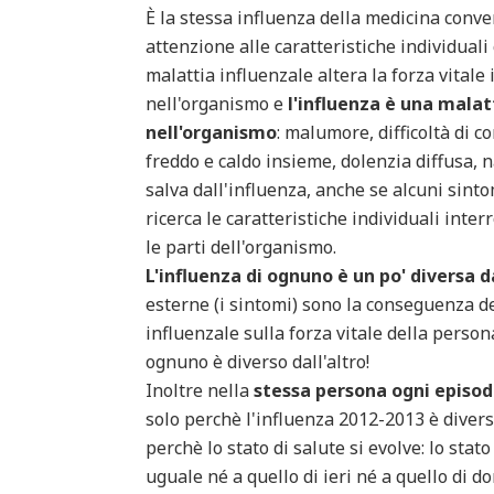
È la stessa influenza della medicina conv
attenzione alle caratteristiche individuali
malattia influenzale altera la forza vital
nell'organismo e
l'influenza è una mala
nell'organismo
: malumore, difficoltà di 
freddo e caldo insieme, dolenzia diffusa, na
salva dall'influenza, anche se alcuni sint
ricerca le caratteristiche individuali inte
le parti dell'organismo.
L'influenza di ognuno è un po' diversa da
esterne (i sintomi) sono la conseguenza de
influenzale sulla forza vitale della perso
ognuno è diverso dall'altro!
Inoltre nella
stessa persona ogni episodi
solo perchè l'influenza 2012-2013 è divers
perchè lo stato di salute si evolve: lo stat
uguale né a quello di ieri né a quello di d