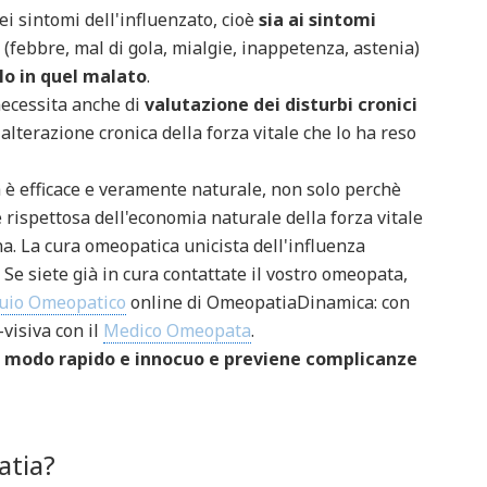
ei sintomi dell'influenzato, cioè
sia ai sintomi
(febbre, mal di gola, mialgie, inappetenza, astenia)
olo in quel malato
.
necessita anche di
valutazione dei disturbi cronici
 alterazione cronica della forza vitale che lo ha reso
a è efficace e veramente naturale, non solo perchè
 rispettosa dell'economia naturale della forza vitale
na. La cura omeopatica unicista dell'influenza
Se siete già in cura contattate il vostro omeopata,
quio Omeopatico
online di OmeopatiaDinamica: con
visiva con il
Medico Omeopata
.
in modo rapido e innocuo e previene complicanze
atia?