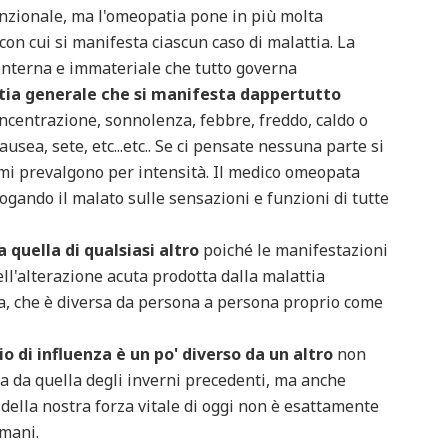
enzionale, ma l'omeopatia pone in più molta
 con cui si manifesta ciascun caso di malattia. La
e interna e immateriale che tutto governa
ttia generale che si manifesta dappertutto
concentrazione, sonnolenza, febbre, freddo, caldo o
usea, sete, etc...etc.. Se ci pensate nessuna parte si
omi prevalgono per intensità. Il medico omeopata
rrogando il malato sulle sensazioni e funzioni di tutte
 quella di qualsiasi altro
poiché le manifestazioni
ll'alterazione acuta prodotta dalla malattia
na, che è diversa da persona a persona proprio come
o di influenza è un po' diverso da un altro
non
a da quella degli inverni precedenti, ma anche
o della nostra forza vitale di oggi non è esattamente
omani.