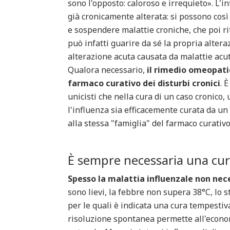
sono l'opposto: caloroso e irrequieto». L'i
già cronicamente alterata: si possono così 
e sospendere malattie croniche, che poi ri
può infatti guarire da sé la propria alter
alterazione acuta causata da malattie acut
Qualora necessario,
il rimedio omeopatic
farmaco curativo dei disturbi cronici
. 
unicisti che nella cura di un caso cronic
l'influenza sia efficacemente curata da 
alla stessa "famiglia" del farmaco curativo
È sempre necessaria una cur
Spesso la malattia influenzale non nec
sono lievi, la febbre non supera 38°C, lo s
per le quali è indicata una cura tempestiv
risoluzione spontanea permette all'economi