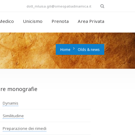
dott_mluisa.gili@omeopatiadinamica.it
 Medico
Unicismo
Prenota
Area Privata
Home
Olds & news
tre monografie
Dynamis
Similitudine
Preparazione dei rimedi