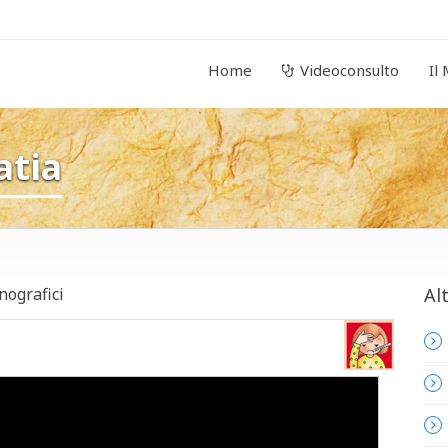
Home
Videoconsulto
Il
atia
ografici
Al