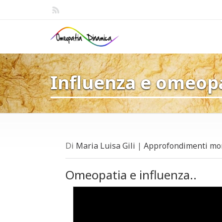
Influenza e omeop
Di
Maria Luisa Gili
|
Approfondimenti mon
Omeopatia e influenza..