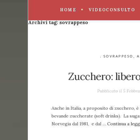
HOME
VIDEOCONSULTO
Archivi tag:
sovrappeso
. SOVRAPPESO
,
A
Zucchero: liber
Pubblicato il 5 Febbr
Anche in Italia, a proposito di zucchero, è
bevande zuccherate (soft drinks). La sugar 
Norvegia dal 1981, e dal …
Continua a leg