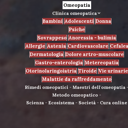
Omeopatia
Clinica omeopatica
Bambini
Adolescenti
Donna
Psiche
Sovrappeso
Anoressia - bulimia
Allergie
Astenia
Cardiovascolare
Cefale
Dermatologia
Dolore artro-muscolare
Gastro-enterologia
Metereopatia
Otorinolaringoiatria
Tiroide
Vie urinarie
Malattie da raffreddamento
Rimedi omeopatici
-
Maestri dell'omeopatia
Metodo omeopatico
-
Scienza
-
Ecosistema
-
Società
-
Cura online