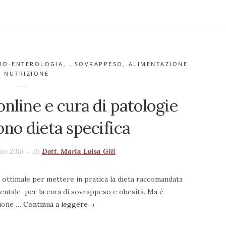
TRO-ENTEROLOGIA
,
. SOVRAPPESO
,
ALIMENTAZIONE
& NUTRIZIONE
online e cura di patologie
ono dieta specifica
aio 2018
di
Dott. Maria Luisa Gili
e ottimale per mettere in pratica la dieta raccomandata
entale per la cura di sovrappeso e obesità. Ma è
zione …
Continua a leggere
→