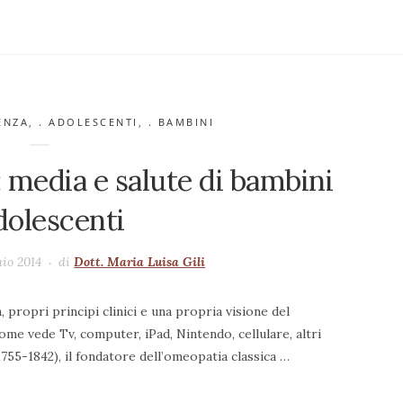
ENZA
,
. ADOLESCENTI
,
. BAMBINI
 media e salute di bambini
dolescenti
aio 2014
di
Dott. Maria Luisa Gili
propri principi clinici e una propria visione del
e vede Tv, computer, iPad, Nintendo, cellulare, altri
5-1842), il fondatore dell’omeopatia classica …