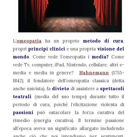
L’
omeopatia
ha un proprio
metodo di cura
,
propri
principi clinici
e una propria
visione del
mondo
. Come vede l’omeopatia i
media?
Come
vede Tv, computer, iPad, Nintendo, cellulare, altri e-
media e media in genere?
Hahnemann
(1755-
1842), il fondatore dell’omeopatia classica (detta
anche unicista), fa
divieto
di assistere a
spettacoli
teatrali
(media del suo tempo) durante tutto il
periodo di cura, poichè l’elicitazione violenta di
passioni
può ostacolare la forza curativa del
rimedio (energia curativa). Il termine passione
all’epoca aveva un significato allargato includendo
anche ciò che noi intendiamo per sentimenti,