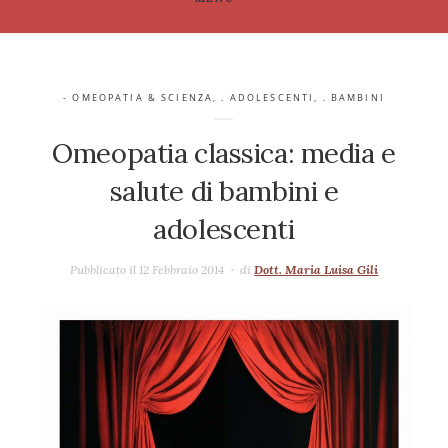
- OMEOPATIA & SCIENZA
,
. ADOLESCENTI
,
. BAMBINI
Omeopatia classica: media e
salute di bambini e
adolescenti
Pubblicato il 12 Febbraio 2014
di
Dott. Maria Luisa Gili