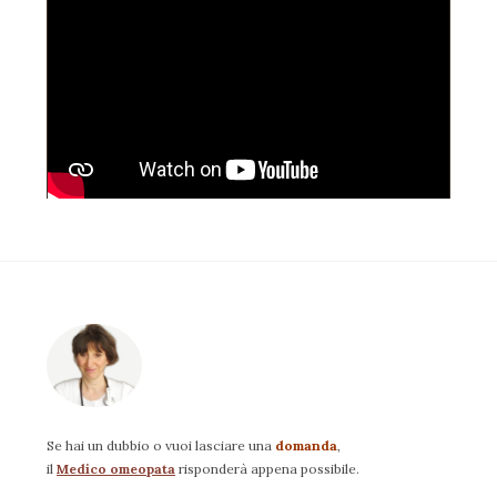
Se hai un dubbio o vuoi lasciare una
domanda
,
il
Medico omeopata
risponderà appena possibile.