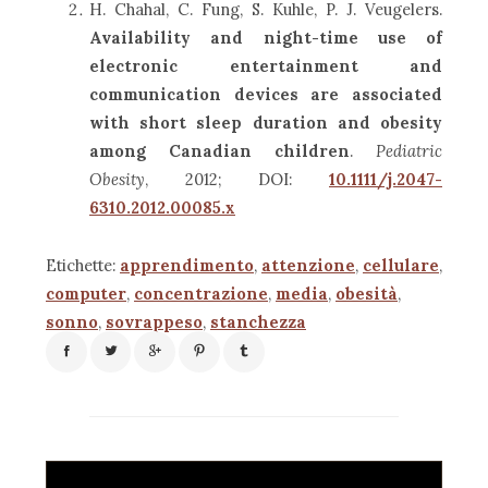
H. Chahal, C. Fung, S. Kuhle, P. J. Veugelers.
Availability and night-time use of
electronic entertainment and
communication devices are associated
with short sleep duration and obesity
among Canadian children
.
Pediatric
Obesity
, 2012; DOI:
10.1111/j.2047-
6310.2012.00085.x
Etichette:
apprendimento
,
attenzione
,
cellulare
,
computer
,
concentrazione
,
media
,
obesità
,
sonno
,
sovrappeso
,
stanchezza