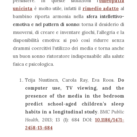
persistere. In queste situazioni l’
omeopatia
unicista
è molto utile, infatti il
rimedio adatto
al
bambino riporta armonia nella
sfera intellettivo-
emotiva e nel pattern di sonno
: torna il desiderio di
muoversi, di creare e inventare giochi, l’allegria e la
disponibilità emotiva: si può così ridurre senza
drammi coercitivi l’utilizzo dei media e torna anche
un buon sonno ristoratore indispensabile alla salute
fisica e psicologica.
Teija Nuutinen, Carola Ray, Eva Roos.
Do
computer use, TV viewing, and the
presence of the media in the bedroom
predict school-aged children’s sleep
habits in a longitudinal study
.
BMC Public
Health
, 2013; 13 (1): 684 DOI:
10.1186/1471-
2458-13-684