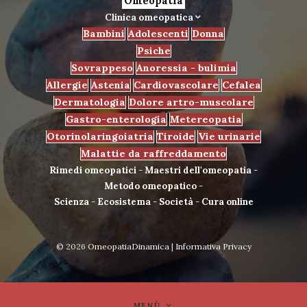
Omeopatia
Clinica omeopatica
Bambini
Adolescenti
Donna
Psiche
Sovrappeso
Anoressia - bulimia
Allergie
Astenia
Cardiovascolare
Cefalea
Dermatologia
Dolore artro-muscolare
Gastro-enterologia
Metereopatia
Otorinolaringoiatria
Tiroide
Vie urinarie
Malattie da raffreddamento
Rimedi omeopatici
-
Maestri dell'omeopatia
-
Metodo omeopatico
-
Scienza
-
Ecosistema
-
Società
-
Cura online
© 2026
OmeopatiaDinamica
|
Informativa Privacy
MENÙ