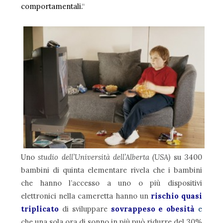
comportamentali.
“
Uno
studio dell’Università dell’Alberta (USA)
su 3400
bambini di quinta elementare rivela che i bambini
che hanno l’accesso a uno o più dispositivi
elettronici nella cameretta hanno un
rischio quasi
triplicato
di sviluppare
sovrappeso e
o
besità
e
che una sola ora di sonno in più può ridurre del 30%