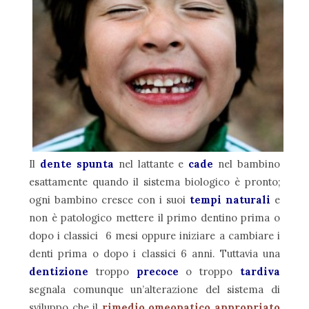
Il
dente spunta
nel lattante e
cade
nel bambino
esattamente quando il sistema biologico è pronto;
ogni bambino cresce con i suoi
tempi naturali
e
non è patologico mettere il primo dentino prima o
dopo i classici 6 mesi oppure iniziare a cambiare i
denti prima o dopo i classici 6 anni. Tuttavia una
dentizione
troppo
precoce
o troppo
tardiva
segnala comunque un’alterazione del sistema di
sviluppo che il
rimedio omeopatico appropriato