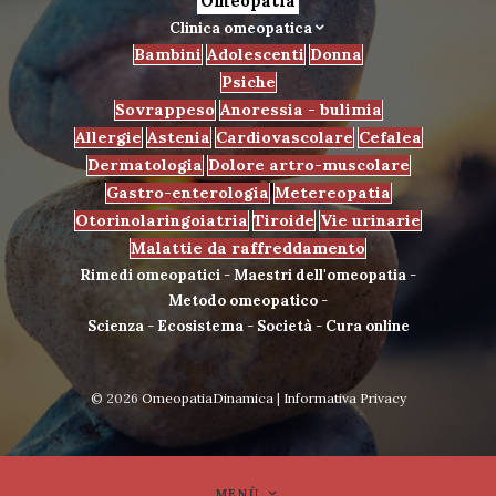
Omeopatia
Clinica omeopatica
Bambini
Adolescenti
Donna
Psiche
Sovrappeso
Anoressia - bulimia
Allergie
Astenia
Cardiovascolare
Cefalea
Dermatologia
Dolore artro-muscolare
Gastro-enterologia
Metereopatia
Otorinolaringoiatria
Tiroide
Vie urinarie
Malattie da raffreddamento
Rimedi omeopatici
-
Maestri dell'omeopatia
-
Metodo omeopatico
-
Scienza
-
Ecosistema
-
Società
-
Cura online
© 2026
OmeopatiaDinamica
|
Informativa Privacy
MENÙ