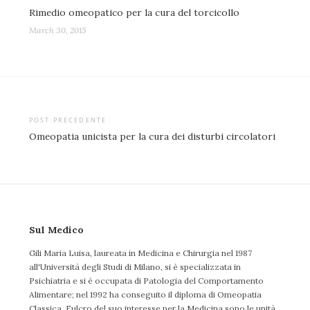
Rimedio omeopatico per la cura del torcicollo
March 30, 2015
Post
POST PRECEDENTE
Omeopatia unicista per la cura dei disturbi circolatori
navigation
Sul Medico
Gili Maria Luisa, laureata in Medicina e Chirurgia nel 1987
all'Università degli Studi di Milano, si è specializzata in
Psichiatria e si è occupata di Patologia del Comportamento
Alimentare; nel 1992 ha conseguito il diploma di Omeopatia
Classica. Fulcro del suo interesse per la Medicina sono le unità