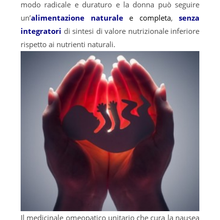
modo radicale e duraturo e la donna può seguire
un’
alimentazione
naturale
e
completa
,
senza
integratori
di sintesi di valore nutrizionale inferiore
rispetto ai nutrienti naturali.
Il medicinale omeopatico unitario che cura la nausea