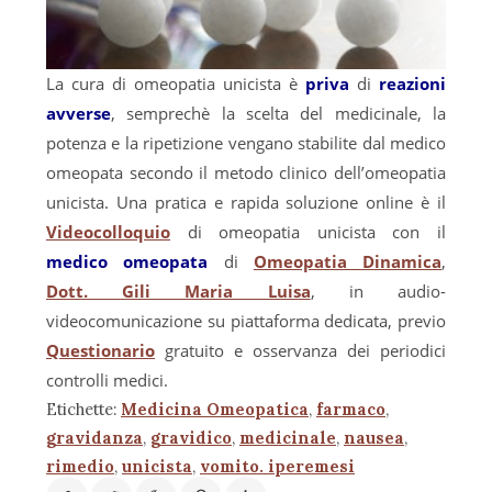
La cura di omeopatia unicista è
priva
di
reazioni
avverse
, semprechè la scelta del medicinale, la
potenza e la ripetizione vengano stabilite dal medico
omeopata secondo il metodo clinico dell’omeopatia
unicista. Una pratica e rapida soluzione online è il
Videocolloquio
di omeopatia unicista con il
medico omeopata
di
Omeopatia Dinamica
,
Dott. Gili Maria Luisa
, in audio-
videocomunicazione su piattaforma dedicata, previo
Questionario
gratuito e osservanza dei periodici
controlli medici.
Etichette:
Medicina Omeopatica
,
farmaco
,
gravidanza
,
gravidico
,
medicinale
,
nausea
,
rimedio
,
unicista
,
vomito. iperemesi