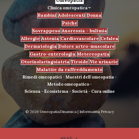
Omeopatia
Clinica omeopatica
Bambini
Adolescenti
Donna
Psiche
Sovrappeso
Anoressia - bulimia
Allergie
Astenia
Cardiovascolare
Cefalea
Dermatologia
Dolore artro-muscolare
Gastro-enterologia
Metereopatia
Otorinolaringoiatria
Tiroide
Vie urinarie
Malattie da raffreddamento
Rimedi omeopatici
-
Maestri dell'omeopatia
-
Metodo omeopatico
-
Scienza
-
Ecosistema
-
Società
-
Cura online
© 2026
OmeopatiaDinamica
|
Informativa Privacy
MENÙ