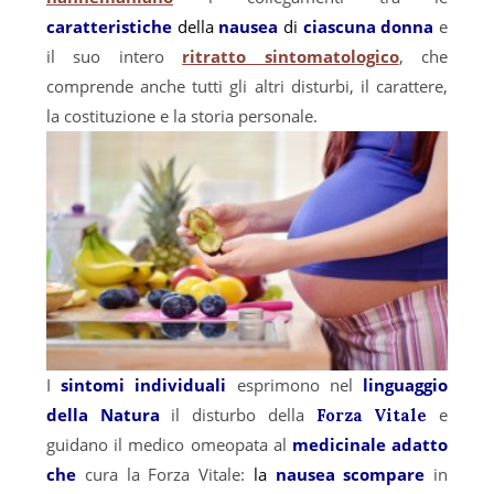
caratteristiche
della
nausea
di
ciascuna donna
e
il suo intero
ritratto sintomatologico
, che
comprende anche tutti gli altri disturbi, il carattere,
la costituzione e la storia personale.
I
sintomi individuali
esprimono nel
l
inguaggio
della Natura
il disturbo della
e
Forza Vitale
guidano il medico omeopata al
medicinale adatto
che
cura la Forza Vitale:
la
nausea scompare
in