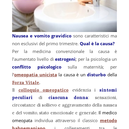
Nausea e vomito gravidico
sono caratteristici ma
non esclusivi del primo trimestre.
Qual è la causa?
Per la medicina convenzionale la causa è
l’aumentato livello di
estrogeni
;
per la psicologia un
conflitto psicologico
sulla
maternità; per
l
‘
omeopatia unicista
la causa è un
disturbo
della
.
Forza Vitale
Il
colloquio omeopatico
evidenzia i
sintomi
peculiari
di
ciascuna donna
: sensazioni,
circostanze di sollievo e aggravamento della nausea
Il medico
e del vomito, stato emozionale e generale.
omeopata
individua attraverso il classico
metodo
hahnemaniano
i collegamenti tra le