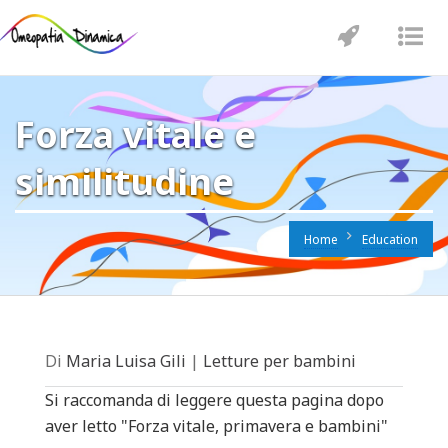
Toggle
Tog
navigatio
nav
Forza vitale e
similitudine
Home
Education
Di
Maria Luisa Gili
|
Letture per bambini
Si raccomanda di leggere questa pagina dopo
aver letto "Forza vitale, primavera e bambini"