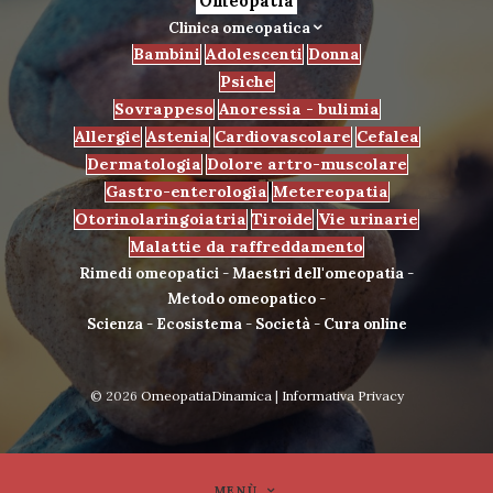
Omeopatia
Clinica omeopatica
Bambini
Adolescenti
Donna
Psiche
Sovrappeso
Anoressia - bulimia
Allergie
Astenia
Cardiovascolare
Cefalea
Dermatologia
Dolore artro-muscolare
Gastro-enterologia
Metereopatia
Otorinolaringoiatria
Tiroide
Vie urinarie
Malattie da raffreddamento
Rimedi omeopatici
-
Maestri dell'omeopatia
-
Metodo omeopatico
-
Scienza
-
Ecosistema
-
Società
-
Cura online
© 2026
OmeopatiaDinamica
|
Informativa Privacy
MENÙ