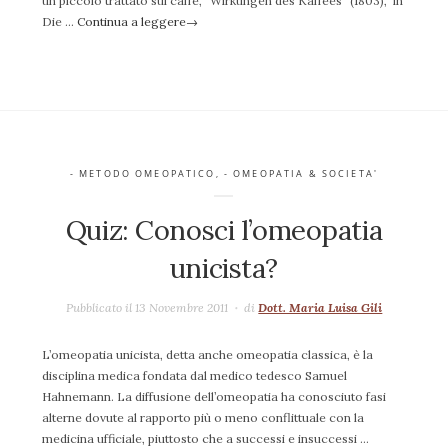
un piccolo trattato sul caffè, “Wirkungen des Kaffees” (1803), in
Die …
Continua a leggere
→
- METODO OMEOPATICO
,
- OMEOPATIA & SOCIETA'
Quiz: Conosci l’omeopatia
unicista?
Pubblicato il 13 Novembre 2011
di
Dott. Maria Luisa Gili
L’omeopatia unicista, detta anche omeopatia classica, è la
disciplina medica fondata dal medico tedesco Samuel
Hahnemann. La diffusione dell’omeopatia ha conosciuto fasi
alterne dovute al rapporto più o meno conflittuale con la
medicina ufficiale, piuttosto che a successi e insuccessi …