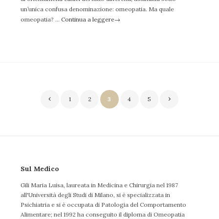
un’unica confusa denominazione: omeopatia. Ma quale
omeopatia? …
Continua a leggere
→
Navigazione
1
2
3
4
5
articoli
Sul Medico
Gili Maria Luisa, laureata in Medicina e Chirurgia nel 1987
all'Università degli Studi di Milano, si è specializzata in
Psichiatria e si è occupata di Patologia del Comportamento
Alimentare; nel 1992 ha conseguito il diploma di Omeopatia