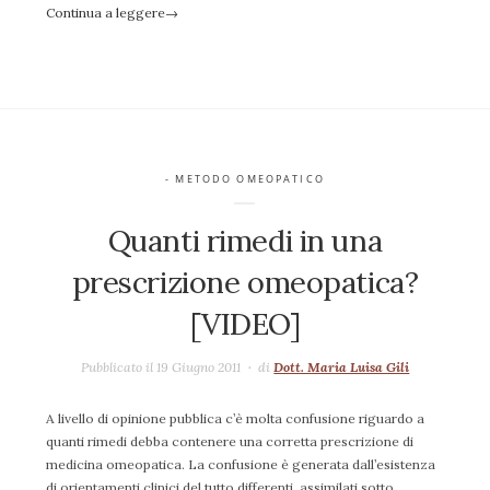
Continua a leggere
→
- METODO OMEOPATICO
Quanti rimedi in una
prescrizione omeopatica?
[VIDEO]
Pubblicato il 19 Giugno 2011
di
Dott. Maria Luisa Gili
A livello di opinione pubblica c’è molta confusione riguardo a
quanti rimedi debba contenere una corretta prescrizione di
medicina omeopatica. La confusione è generata dall’esistenza
di orientamenti clinici del tutto differenti, assimilati sotto