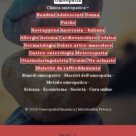
Omeopatia
Clinica omeopatica
Bambini
Adolescenti
Donna
Psiche
Sovrappeso
Anoressia - bulimia
Allergie
Astenia
Cardiovascolare
Cefalea
Dermatologia
Dolore artro-muscolare
Gastro-enterologia
Metereopatia
Otorinolaringoiatria
Tiroide
Vie urinarie
Malattie da raffreddamento
Rimedi omeopatici
-
Maestri dell'omeopatia
-
Metodo omeopatico
-
Scienza
-
Ecosistema
-
Società
-
Cura online
© 2026
OmeopatiaDinamica
|
Informativa Privacy
MENÙ