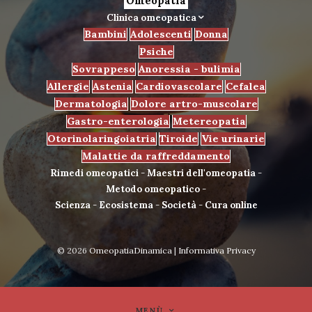
Omeopatia
Clinica omeopatica
Bambini
Adolescenti
Donna
Psiche
Sovrappeso
Anoressia - bulimia
Allergie
Astenia
Cardiovascolare
Cefalea
Dermatologia
Dolore artro-muscolare
Gastro-enterologia
Metereopatia
Otorinolaringoiatria
Tiroide
Vie urinarie
Malattie da raffreddamento
Rimedi omeopatici
-
Maestri dell'omeopatia
-
Metodo omeopatico
-
Scienza
-
Ecosistema
-
Società
-
Cura online
© 2026
OmeopatiaDinamica
|
Informativa Privacy
MENÙ