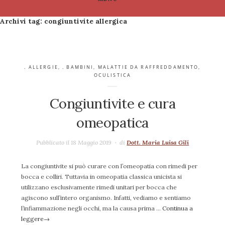
Archivi tag:
congiuntivite allergica
. ALLERGIE
,
. BAMBINI
,
MALATTIE DA RAFFREDDAMENTO
,
OCULISTICA
Congiuntivite e cura
omeopatica
Pubblicato il 18 Maggio 2019
di
Dott. Maria Luisa Gili
La congiuntivite si può curare con l’omeopatia con rimedi per
bocca e colliri. Tuttavia in omeopatia classica unicista si
utilizzano esclusivamente rimedi unitari per bocca che
agiscono sull’intero organismo. Infatti, vediamo e sentiamo
l’infiammazione negli occhi, ma la causa prima …
Continua a
leggere
→