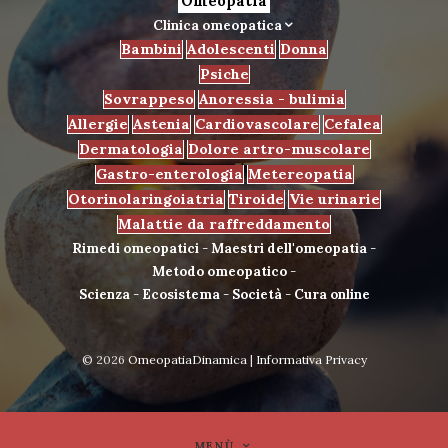
Omeopatia
Clinica omeopatica
Bambini
Adolescenti
Donna
Psiche
Sovrappeso
Anoressia - bulimia
Allergie
Astenia
Cardiovascolare
Cefalea
Dermatologia
Dolore artro-muscolare
Gastro-enterologia
Metereopatia
Otorinolaringoiatria
Tiroide
Vie urinarie
Malattie da raffreddamento
Rimedi omeopatici
-
Maestri dell'omeopatia
-
Metodo omeopatico
-
Scienza
-
Ecosistema
-
Società
-
Cura online
© 2026
OmeopatiaDinamica
|
Informativa Privacy
MENÙ