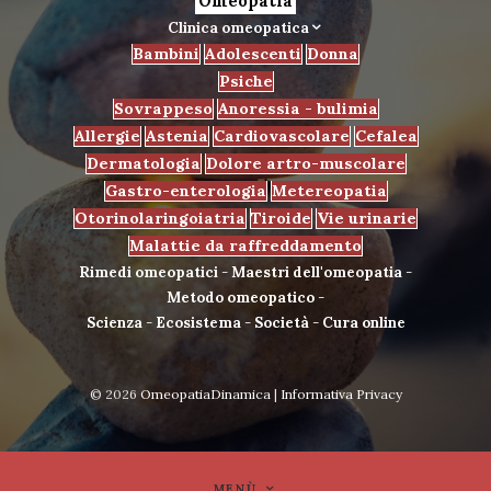
Omeopatia
Clinica omeopatica
Bambini
Adolescenti
Donna
Psiche
Sovrappeso
Anoressia - bulimia
Allergie
Astenia
Cardiovascolare
Cefalea
Dermatologia
Dolore artro-muscolare
Gastro-enterologia
Metereopatia
Otorinolaringoiatria
Tiroide
Vie urinarie
Malattie da raffreddamento
Rimedi omeopatici
-
Maestri dell'omeopatia
-
Metodo omeopatico
-
Scienza
-
Ecosistema
-
Società
-
Cura online
© 2026
OmeopatiaDinamica
|
Informativa Privacy
MENÙ