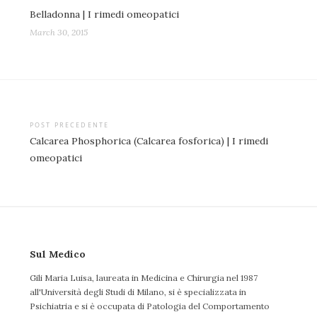
Belladonna | I rimedi omeopatici
March 30, 2015
Post
POST PRECEDENTE
Calcarea Phosphorica (Calcarea fosforica) | I rimedi
navigation
omeopatici
Sul Medico
Gili Maria Luisa, laureata in Medicina e Chirurgia nel 1987
all'Università degli Studi di Milano, si è specializzata in
Psichiatria e si è occupata di Patologia del Comportamento