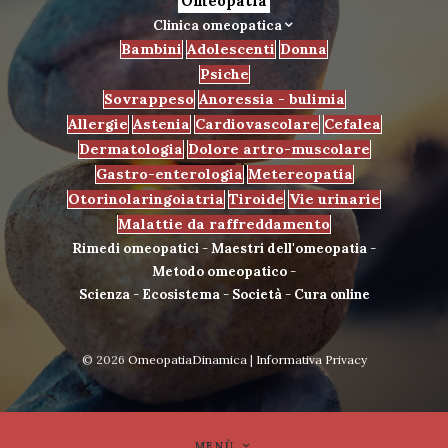
Omeopatia
Clinica omeopatica
Bambini
Adolescenti
Donna
Psiche
Sovrappeso
Anoressia - bulimia
Allergie
Astenia
Cardiovascolare
Cefalea
Dermatologia
Dolore artro-muscolare
Gastro-enterologia
Metereopatia
Otorinolaringoiatria
Tiroide
Vie urinarie
Malattie da raffreddamento
Rimedi omeopatici
-
Maestri dell'omeopatia
-
Metodo omeopatico
-
Scienza
-
Ecosistema
-
Società
-
Cura online
© 2026
OmeopatiaDinamica
|
Informativa Privacy
MENÙ