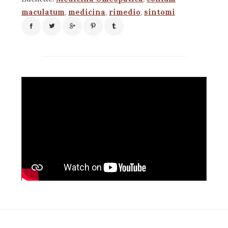
maculatum
,
medicina
,
rimedio
,
sintomi