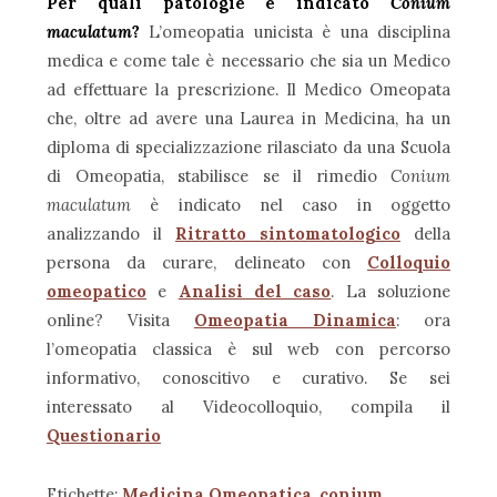
Per quali patologie è indicato
Conium
maculatum
?
L’omeopatia unicista è una disciplina
medica e come tale è necessario che sia un Medico
ad effettuare la prescrizione. Il Medico Omeopata
che, oltre ad avere una Laurea in Medicina, ha un
diploma di specializzazione rilasciato da una Scuola
di Omeopatia, stabilisce se il rimedio
Conium
maculatum
è indicato nel caso in oggetto
analizzando il
Ritratto sintomatologico
della
persona da curare, delineato con
Colloquio
omeopatico
e
Analisi del caso
. La soluzione
online? Visita
Omeopatia Dinamica
: ora
l’omeopatia classica è sul web con percorso
informativo, conoscitivo e curativo. Se sei
interessato al Videocolloquio, compila il
Questionario
Etichette:
Medicina Omeopatica
,
conium