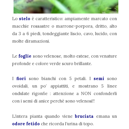
Lo
stelo
è caratteristico: ampiamente marcato con
macchie rossastre o marrone-porpora, dritto, alto
da 3 a 6 piedi, tondeggiante liscio, cavo, lucido, con
molte diramazioni.
Le
foglie
sono velenose, molto estese, con venature
profonde e colore verde scuro brillante.
I
fiori
sono bianchi con 5 petali. I
semi
sono
ovoidali, un po’ appiattiti, e mostrano 5 linee
ondulate rigonfie : attenzione a NON confonderli
con i semi di anice perchè sono velenosi!!
L’intera pianta quando viene
bruciata
emana un
odore fetido
che ricorda l’urina di topo.