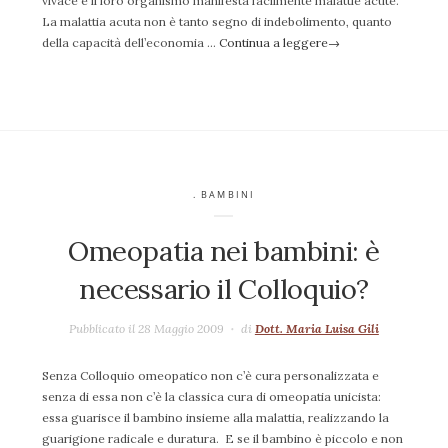
vivace e il loro organismo manifesta facilmente malattie acute.
La malattia acuta non è tanto segno di indebolimento, quanto
della capacità dell’economia …
Continua a leggere
→
. BAMBINI
Omeopatia nei bambini: è
necessario il Colloquio?
Pubblicato il 28 Maggio 2009
di
Dott. Maria Luisa Gili
Senza Colloquio omeopatico non c’è cura personalizzata e
senza di essa non c’è la classica cura di omeopatia unicista:
essa guarisce il bambino insieme alla malattia, realizzando la
guarigione radicale e duratura. E se il bambino è piccolo e non