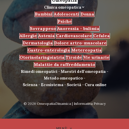
Omeopatia
Clinica omeopatica
Bambini
Adolescenti
Donna
Psiche
Sovrappeso
Anoressia - bulimia
Allergie
Astenia
Cardiovascolare
Cefalea
Dermatologia
Dolore artro-muscolare
Gastro-enterologia
Metereopatia
Otorinolaringoiatria
Tiroide
Vie urinarie
Malattie da raffreddamento
Rimedi omeopatici
-
Maestri dell'omeopatia
-
Metodo omeopatico
-
Scienza
-
Ecosistema
-
Società
-
Cura online
© 2026
OmeopatiaDinamica
|
Informativa Privacy
MENÙ