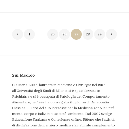
Navigazione
1
…
25
26
27
28
29
articoli
Sul Medico
Gili Maria Luisa, laureata in Medicina e Chirurgia nel 1987
all'Università degli Studi di Milano, si è specializzata in
Psichiatria e si è occupata di Patologia del Comportamento
Alimentare; nel 1992 ha conseguito il diploma di Omeopatia
Classica. Fulcro del suo interesse per la Medicina sono le unità
mente-corpo e individuo-società-ambiente. Dal 2007 svolge
Educazione Sanitaria e Consulenze online. Ritiene che l'attività
di divulgazione del pensiero medico sia naturale complemento